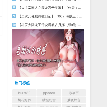
【大主宰同人之魔龙宫干灵溪】【作者：不详】
【二次元催眠调教日记】（06）海贼王：成为天龙人买下幼年海贼女帝，将其调教成乖巧的精液肉壶【作者：月隐云海】
【斗罗大陆龙王传说调教古月娜（绿帽）】【作者：迟缓喵】
热门标签
burst89
ppaaoo
冰凌宇
菊花好养
绫城幻雪
梦晓辉音