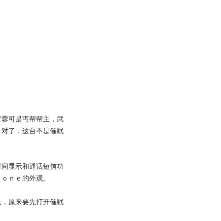
蓉可是丐帮帮主，武
？对了，这台不是催眠
间显示和通话短信功
ｈｏｎｅ的外观。
，原来要先打开催眠