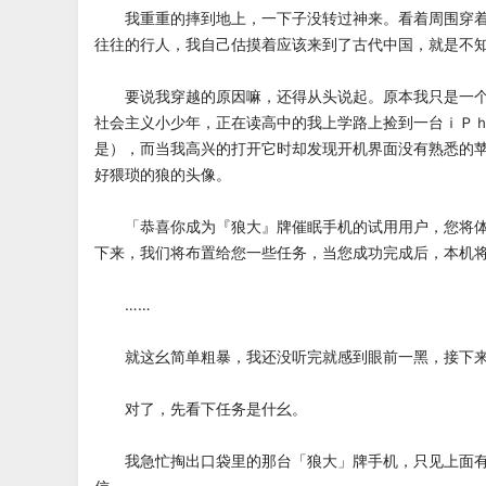
我重重的摔到地上，一下子没转过神来。看着周围穿着
往往的行人，我自己估摸着应该来到了古代中国，就是不
要说我穿越的原因嘛，还得从头说起。原本我只是一个
社会主义小少年，正在读高中的我上学路上捡到一台ｉＰ
是），而当我高兴的打开它时却发现开机界面没有熟悉的
好猥琐的狼的头像。
「恭喜你成为『狼大』牌催眠手机的试用用户，您将体
下来，我们将布置给您一些任务，当您成功完成后，本机
……
就这幺简单粗暴，我还没听完就感到眼前一黑，接下来
对了，先看下任务是什幺。
我急忙掏出口袋里的那台「狼大」牌手机，只见上面有