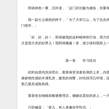
郭靖神色一秉，沉吟道，「这门武功极为难练，你要有
我一副大义炳然的样子，「为了大宋江山，为了抗击外
门绝学。」
「好，好，好！」郭靖被我的这种精神所打动，用力拍
才是我大宋的好男儿！我郭靖佩服！来，请少侠到我府上
第一章 学习性功
此时由房内洗浴而出，黄蓉身穿淡黄色薄纱上衣，内里
身娇艳性感的丰满乳房，建美的俏臀，衬托得浮凸毕现，
更凸显其成熟风情。
黄蓉坐在铜镜前略微整理后，侧躺在柔软的床上，一只
只听喊道：「蓉儿，有人来像你学性功。」