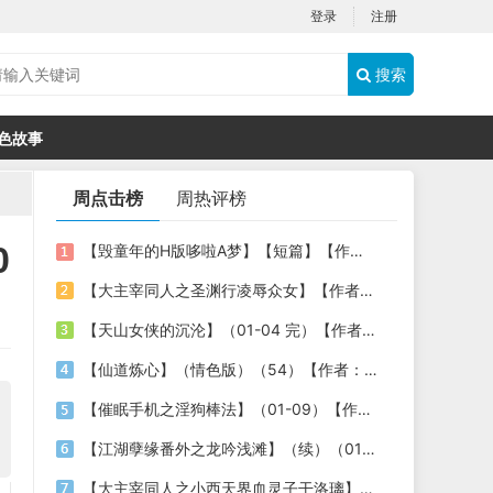
登录
注册
搜索
色故事
周点击榜
周热评榜
0
【毁童年的H版哆啦A梦】【短篇】【作者：flyingbed】
【大主宰同人之圣渊行凌辱众女】【作者：不详】
【天山女侠的沉沦】（01-04 完）【作者：老浩子】
【仙道炼心】（情色版）（54）【作者：至尊宝宝】
【催眠手机之淫狗棒法】（01-09）【作者：478030806（shine）】
【江湖孽缘番外之龙吟浅滩】（续）（01-02）作者：八云
【大主宰同人之小西天界血灵子干洛璃】【作者：不详】