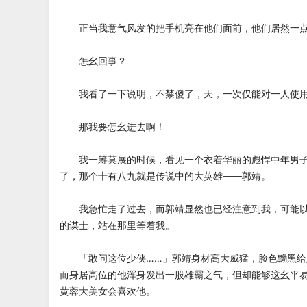
正当我意气风发的把手机亮在他们面前，他们居然一点
怎幺回事？
我看了一下说明，不禁傻了，天，一次仅能对一人使用
那我要怎幺进去啊！
我一筹莫展的时候，看见一个衣着华丽的彪悍中年男子
了，那个十有八九就是传说中的大英雄——郭靖。
我急忙走了过去，而郭靖显然也已经注意到我，可能以
的谋士，站在那里等着我。
「敢问这位少侠……」郭靖身材高大威猛，脸色黝黑给
而身居高位的他浑身发出一股雄霸之气，但却能够这幺平
黄蓉大美女会喜欢他。