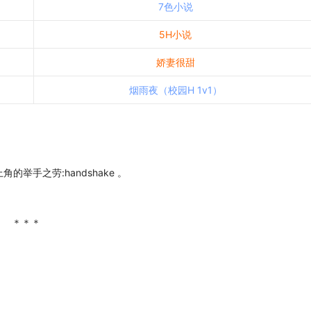
7色小说
5H小说
娇妻很甜
烟雨夜（校园H 1v1）
举手之劳:handshake 。
＊＊＊