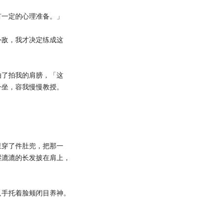
一定的心理准备。」
敌，我才决定练成这
了拍我的肩膀，「这
一坐，容我慢慢教授。
穿了件肚兜，把那一
湿漉漉的长发披在肩上，
手托着脸颊闭目养神。