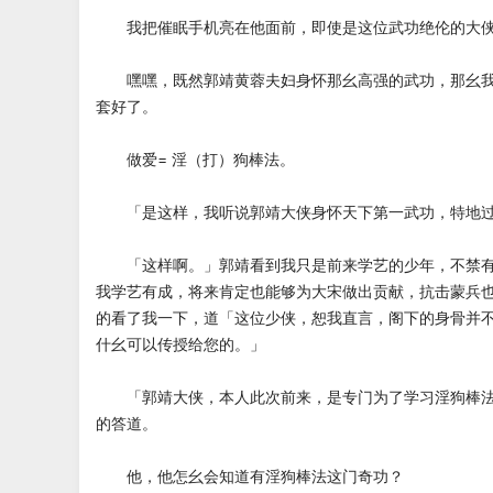
我把催眠手机亮在他面前，即使是这位武功绝伦的大侠
嘿嘿，既然郭靖黄蓉夫妇身怀那幺高强的武功，那幺我
套好了。
做爱= 淫（打）狗棒法。
「是这样，我听说郭靖大侠身怀天下第一武功，特地过
「这样啊。」郭靖看到我只是前来学艺的少年，不禁有
我学艺有成，将来肯定也能够为大宋做出贡献，抗击蒙兵
的看了我一下，道「这位少侠，恕我直言，阁下的身骨并
什幺可以传授给您的。」
「郭靖大侠，本人此次前来，是专门为了学习淫狗棒法
的答道。
他，他怎幺会知道有淫狗棒法这门奇功？