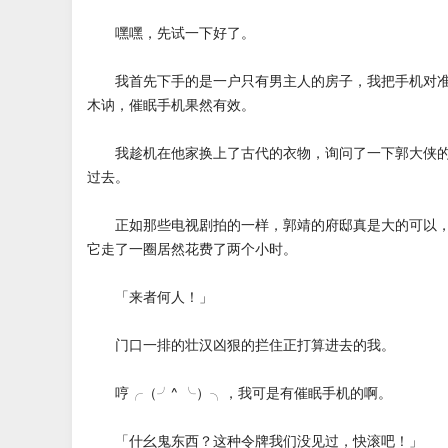
嘿嘿，先试一下好了。
我首先下手的是一户只有男主人的房子，我把手机对准
木讷，催眠手机果然有效。
我趁机在他家换上了古代的衣物，询问了一下郭大侠的
过去。
正如那些电视剧拍的一样，郭靖的府邸真是大的可以，
它走了一圈居然花费了两个小时。
「来者何人！」
门口一排的壮汉凶狠的拦住正打算进去的我。
哼╭（╯^ ╰）╮，我可是有催眠手机的啊。
「什幺鬼东西？这种令牌我们没见过，快滚吧！」