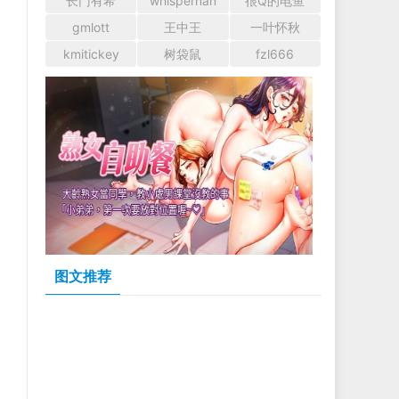
长门有希
whispernan
很Q的电鱼
gmlott
王中王
一叶怀秋
kmitickey
树袋鼠
fzl666
图文推荐