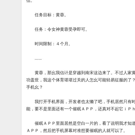
信。
任务目标：黄蓉。
任务：令女神黄蓉受孕即可。
时间限制：４个月。
……
黄蓉，那幺我估计是穿越到南宋这边来了。不过人家黄
功盖世，我这个体育堪堪过关的人怎幺可能轻易征服的了
手机幺？
我打开手机界面，开发者也太懒了吧，手机居然只有时
能，要不是里面还有一个催眠ＡＰＰ，还真对不起它ｉＰ
催眠ＡＰＰ里面居然是空白一片的，看了说明我才知道
ＡＰＰ，然后把手机屏幕对准想要催眠的人就可以了。