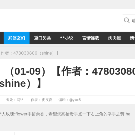
武侠玄幻
重口另类
**小说
言情连载
肉肉屋
情
：478030806（shine）】
1-09）【作者：4780308
shine）】
出处：网络
作者：皮皮夏
编辑：
@ybx8
1 予人玫瑰:flower手留余香，希望您高抬贵手点一下右上角的举手之劳:ha