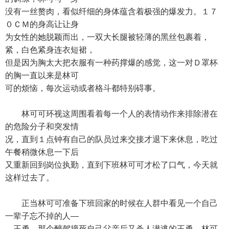
没有一丝赘肉，看似纤细的身体蕴含着极强的爆发力。１７
０ＣＭ的身高让让身
为女性的她脱颖而出，一双大长腿被轻薄的黑丝包裹着，
紧，白色紧身连衣短裙，
但是因为胸太大把衣服有一种药撑爆的感觉，这一对Ｄ罩杯
的胸一直以来是林可
可的烦恼，每次运动或者格斗都特别碍事。
林可可环视这周围看着每一个人的表情动作来排除潜在
的危险分子和突发情
况，直到１点钟有自己的队员过来交接才退下来休息，吃过
午餐稍微休息一下后
又重新回到岗位执勤，直到下班林可可才松了口气，今天就
这样过去了。
正当林可可准备下班回家的时候在人群中看见一个自己
一辈子忘不掉的人—
—王勇，那个醉驾撞死自己父亲后又杀人潜逃的王勇。林可