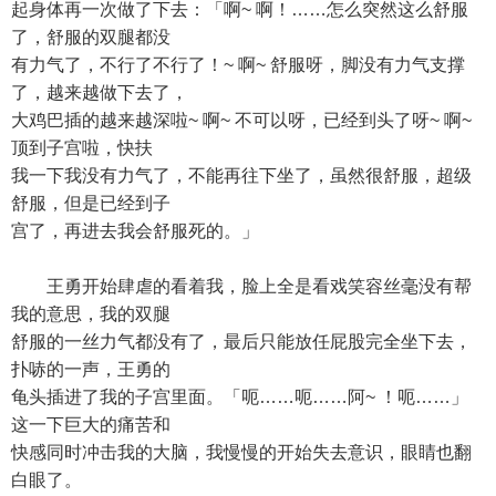
起身体再一次做了下去：「啊~ 啊！……怎么突然这么舒服
了，舒服的双腿都没
有力气了，不行了不行了！~ 啊~ 舒服呀，脚没有力气支撑
了，越来越做下去了，
大鸡巴插的越来越深啦~ 啊~ 不可以呀，已经到头了呀~ 啊~
顶到子宫啦，快扶
我一下我没有力气了，不能再往下坐了，虽然很舒服，超级
舒服，但是已经到子
宫了，再进去我会舒服死的。」
王勇开始肆虐的看着我，脸上全是看戏笑容丝毫没有帮
我的意思，我的双腿
舒服的一丝力气都没有了，最后只能放任屁股完全坐下去，
扑哧的一声，王勇的
龟头插进了我的子宫里面。「呃……呃……阿~ ！呃……」
这一下巨大的痛苦和
快感同时冲击我的大脑，我慢慢的开始失去意识，眼睛也翻
白眼了。