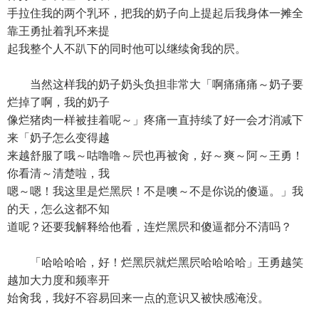
手拉住我的两个乳环，把我的奶子向上提起后我身体一摊全
靠王勇扯着乳环来提
起我整个人不趴下的同时他可以继续肏我的屄。
当然这样我的奶子奶头负担非常大「啊痛痛痛～奶子要
烂掉了啊，我的奶子
像烂猪肉一样被挂着呢～」疼痛一直持续了好一会才消减下
来「奶子怎么变得越
来越舒服了哦～咕噜噜～屄也再被肏，好～爽～阿～王勇！
你看清～清楚啦，我
嗯～嗯！我这里是烂黑屄！不是噢～不是你说的傻逼。」我
的天，怎么这都不知
道呢？还要我解释给他看，连烂黑屄和傻逼都分不清吗？
「哈哈哈哈，好！烂黑屄就烂黑屄哈哈哈哈」王勇越笑
越加大力度和频率开
始肏我，我好不容易回来一点的意识又被快感淹没。