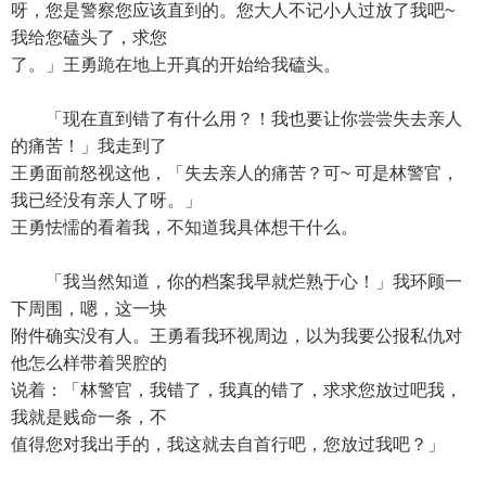
呀，您是警察您应该直到的。您大人不记小人过放了我吧~
我给您磕头了，求您
了。」王勇跪在地上开真的开始给我磕头。
「现在直到错了有什么用？！我也要让你尝尝失去亲人
的痛苦！」我走到了
王勇面前怒视这他，「失去亲人的痛苦？可~ 可是林警官，
我已经没有亲人了呀。」
王勇怯懦的看着我，不知道我具体想干什么。
「我当然知道，你的档案我早就烂熟于心！」我环顾一
下周围，嗯，这一块
附件确实没有人。王勇看我环视周边，以为我要公报私仇对
他怎么样带着哭腔的
说着：「林警官，我错了，我真的错了，求求您放过吧我，
我就是贱命一条，不
值得您对我出手的，我这就去自首行吧，您放过我吧？」