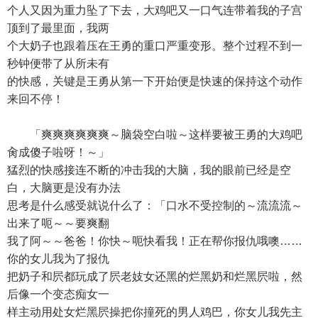
个人又因为重力坠了下去，大鸡吧又一口气连带着我的子宫
顶到了最里面，我两
个大奶子也跟着压在王勇的重口严重变形。整个过程不到一
秒钟便带了从所未有
的快感，关键是王勇从第一下开始便是快速的保持这个动作
来回不停！
「爽爽爽爽爽爽～脑袋空白啦～这样要被王勇的大鸡吧
肏成傻子啦呀！～」
猛烈的快感接连不断的冲击我的大脑，我的眼前已经是空
白，大脑更是没有办法
思考是什么感受就说什么了：「口水不受控制的～流流流～
出来了呃～～要爽翻
我了阿～～爸爸！你快～呃快看我！正在帮你报仇哦噢……
你的女儿我为了报仇
把奶子和屄都玩成了屄老妓女还黑的烂黑奶和烂黑屄啦，然
后像一个变态痴女一
样主动用处女烂黑屄操把你撞死的男人鸡巴，你女儿我先主