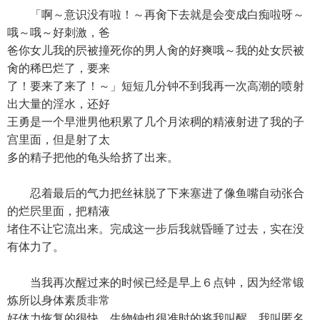
「啊～意识没有啦！～再肏下去就是会变成白痴啦呀～
哦～哦～好刺激，爸
爸你女儿我的屄被撞死你的男人肏的好爽哦～我的处女屄被
肏的稀巴烂了，要来
了！要来了来了！～」短短几分钟不到我再一次高潮的喷射
出大量的淫水，还好
王勇是一个早泄男他积累了几个月浓稠的精液射进了我的子
宫里面，但是射了太
多的精子把他的龟头给挤了出来。
忍着最后的气力把丝袜脱了下来塞进了像鱼嘴自动张合
的烂屄里面，把精液
堵住不让它流出来。完成这一步后我就昏睡了过去，实在没
有体力了。
当我再次醒过来的时候已经是早上６点钟，因为经常锻
炼所以身体素质非常
好体力恢复的很快，生物钟也很准时的将我叫醒。我叫匿名