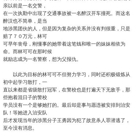
亲以前是一名交警，
在一次执勤中出现了交通事故被一名醉汉开车撞死。而这名
醉汉也不简单，是当
地涉黑团伙的人，但是因为复杂的关系并没有判很重，只是
赔了７０万元，林可
可早年丧母，刚懂事的她带着这笔钱和唯一的妹妹相依为
命。而林可可在那时候
就励志成为一名警察，想为父报仇。
以此为目标的林可可不但努力学习，同时还积极锻炼从
初中起学习散打，一
直以来都是省级散打冠军，在警校也是打遍天下无敌手，那
些抱着混日子的警校
学员没有一个是够她打的。最后却是事与愿违被安排到治安
队！等她进入治安队
后才发现当年的涉黑分子王勇因为犯了故意杀人罪潜逃了，
至今没有消息。