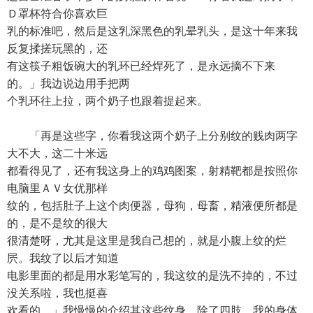
Ｄ罩杯符合你喜欢巨
乳的标准吧，然后是这乳深黑色的乳晕乳头，是这十年来我
反复揉搓玩黑的，还
有这筷子粗饭碗大的乳环已经焊死了，是永远摘不下来
的。」我边说边用手把两
个乳环往上拉，两个奶子也跟着提起来。
「再是这些字，你看我这两个奶子上分别纹的贱肉两字
大不大，这二十米远
都看得见了，还有我这身上的鸡鸡图案，射精靶都是按照你
电脑里ＡＶ女优那样
纹的，包括肚子上这个肉便器，母狗，母畜，精液便所都是
的，是不是纹的很大
很清楚呀，尤其是这里是我自己想的，就是小腹上纹的烂
屄。我纹了以后才知道
电影里面的都是用水彩笔写的，我这纹的是洗不掉的，不过
没关系啦，我也挺喜
欢看的。」我慢慢的介绍其这些纹身，除了四肢，我的身体