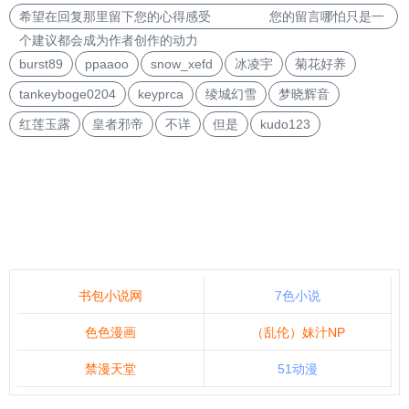
希望在回复那里留下您的心得感受 您的留言哪怕只是一
个建议都会成为作者创作的动力
burst89
ppaaoo
snow_xefd
冰凌宇
菊花好养
tankeyboge0204
keyprca
绫城幻雪
梦晓辉音
红莲玉露
皇者邪帝
不详
但是
kudo123
书包小说网
7色小说
色色漫画
（乱伦）妹汁NP
禁漫天堂
51动漫