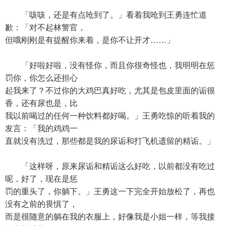
「咳咳，还是有点呛到了。」看着我呛到王勇连忙道
歉：「对不起林警官，
但哦刚刚是有提醒你来着，是你不让开才……」
「好啦好啦，没有怪你，而且你很奇怪也，我明明在惩
罚你，你怎么还担心
起我来了？不过你的大鸡巴真好吃，尤其是包皮里面的诟很
香，还有尿也是，比
我以前喝过的任何一种饮料都好喝。」王勇吃惊的听着我的
发言：「我的鸡鸡一
直就没有洗过，那些都是我的尿诟和打飞机遗留的精诟。」
「这样呀，原来尿诟和精诟这么好吃，以前都没有吃过
呢，好了，现在是惩
罚的重头了，你躺下。」王勇这一下完全开始放松了，再也
没有之前的畏惧了，
而是很随意的躺在我的衣服上，好像我是小姐一样，等我接