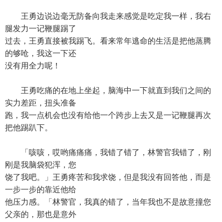
王勇边说边毫无防备向我走来感觉是吃定我一样，我右
腿发力一记鞭腿踢了
过去，王勇直接被我踢飞。看来常年逃命的生活是把他蒸腾
的够呛，我这一下还
没有用全力呢！
王勇吃痛的在地上坐起，脑海中一下就直到我们之间的
实力差距，扭头准备
跑，我一点机会也没有给他一个跨步上去又是一记鞭腿再次
把他踢趴下。
「咳咳，哎哟痛痛痛，我错了错了，林警官我错了，刚
刚是我脑袋犯浑，您
饶了我吧。」王勇疼苦和我求饶，但是我没有回答他，而是
一步一步的靠近他给
他压力感。「林警官，我真的错了，当年我也不是故意撞您
父亲的，那也是意外