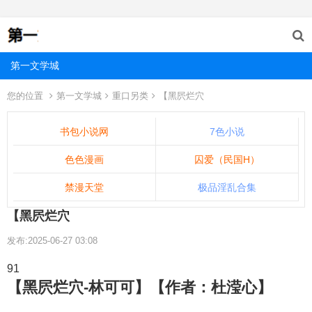
第一文学城
您的位置
第一文学城
重口另类
【黑屄烂穴
书包小说网
7色小说
色色漫画
囚爱（民国H）
禁漫天堂
极品淫乱合集
【黑屄烂穴
发布:2025-06-27 03:08
91
【黑屄烂穴-林可可】【作者：杜滢心】