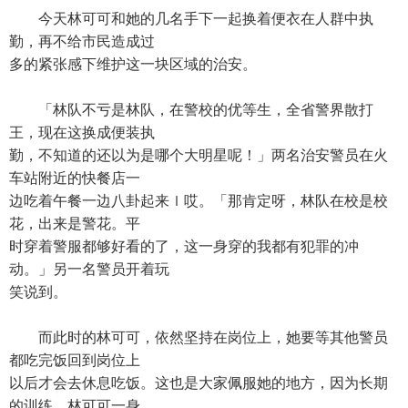
今天林可可和她的几名手下一起换着便衣在人群中执
勤，再不给市民造成过
多的紧张感下维护这一块区域的治安。
「林队不亏是林队，在警校的优等生，全省警界散打
王，现在这换成便装执
勤，不知道的还以为是哪个大明星呢！」两名治安警员在火
车站附近的快餐店一
边吃着午餐一边八卦起来ｌ哎。「那肯定呀，林队在校是校
花，出来是警花。平
时穿着警服都够好看的了，这一身穿的我都有犯罪的冲
动。」另一名警员开着玩
笑说到。
而此时的林可可，依然坚持在岗位上，她要等其他警员
都吃完饭回到岗位上
以后才会去休息吃饭。这也是大家佩服她的地方，因为长期
的训练，林可可一身