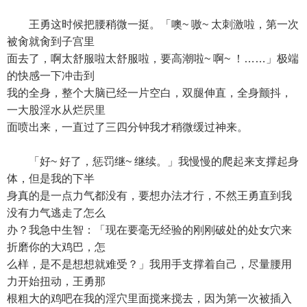
王勇这时候把腰稍微一挺。「噢~ 嗷~ 太刺激啦，第一次
被肏就肏到子宫里
面去了，啊太舒服啦太舒服啦，要高潮啦~ 啊~ ！……」极端
的快感一下冲击到
我的全身，整个大脑已经一片空白，双腿伸直，全身颤抖，
一大股淫水从烂屄里
面喷出来，一直过了三四分钟我才稍微缓过神来。
「好~ 好了，惩罚继~ 继续。」我慢慢的爬起来支撑起身
体，但是我的下半
身真的是一点力气都没有，要想办法才行，不然王勇直到我
没有力气逃走了怎么
办？我急中生智：「现在要毫无经验的刚刚破处的处女穴来
折磨你的大鸡巴，怎
么样，是不是想想就难受？」我用手支撑着自己，尽量腰用
力开始扭动，王勇那
根粗大的鸡吧在我的淫穴里面搅来搅去，因为第一次被插入