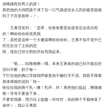
动喝撞死你男人的尿！
再把他的大鸡吧舔干净了后一口气插进你女儿屄的最里面插
到了子宫里面呀～！」
王勇淫笑到：「是呀，你爸爸要是知道肯定会高兴死
的！啊哈哈哈哈笑死我
了，居然是这样一个大傻逼啊哈哈哈哈」王勇不知不觉中已
经完全没了之前的恐
惧，现在已经大胆的开始骂我起来。
「呃……咕噜噜啊～哦」本来王勇肏的就已经不能自控
淫叫不断，奶子每一
下打在他的胸口导致我呼吸更加不畅吐字不清。我双手撑着
身体艰难的说到「快～
快拉住我的两个乳～噢！乳环，对！再把他们提起，啊痛痛
痛！等等不要放下来，
不要管我痛，用力往上提嗷～对对对，你的两个手都伸直了
保持！」我让王勇双