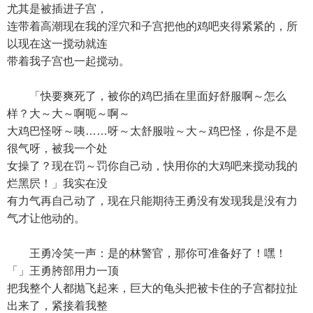
尤其是被插进子宫，
连带着高潮现在我的淫穴和子宫把他的鸡吧夹得紧紧的，所
以现在这一搅动就连
带着我子宫也一起搅动。
「快要爽死了，被你的鸡巴插在里面好舒服啊～怎么
样？大～大～啊呃～啊～
大鸡巴怪呀～咦……呀～太舒服啦～大～鸡巴怪，你是不是
很气呀，被我一个处
女操了？现在罚～罚你自己动，快用你的大鸡吧来搅动我的
烂黑屄！」我实在没
有力气再自己动了，现在只能期待王勇没有发现我是没有力
气才让他动的。
王勇冷笑一声：是的林警官，那你可准备好了！嘿！
「」王勇胯部用力一顶
把我整个人都抛飞起来，巨大的龟头把被卡住的子宫都拉扯
出来了，紧接着我整