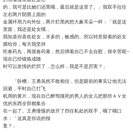
的，我可是比她们还黑哦，最后就是这里了。」我双手拉住
左右两片阴唇上面的
金属环用力向外扯，两片烂黑肉想大象耳朵一样：「就是这
里面，我还是处女哦，
我知道你喜欢处女，水多的，敏感的。所以特意留着的处女
膜给你，每天我坚持
吃春药丸，再摸春药膏，然后绑着自己不去自慰，很辛苦呢~
现在已经锻炼成随
时可以发情的烂屄了，怎么样，我是不是厉害？」
「卧槽」王勇虽然不敢相信，但是眼前的事实让他无法
回避，平时自己打飞
机用的黄片，现在自己醉驾撞死的男人的女儿把那些ＡＶ女
优的东西全部都集合
在一起了。王勇慢慢的放开了挡住私处的双手，咽了咽口
水：「这真是你说的报
复？」