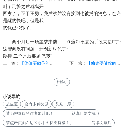
叫了刑警之后就离开
回家了，至于王勇，我后续并没有接到他被捕的消息，也许
是醒的快吧，但是我
的仇已经报了。
两个月后一场噩梦来袭…… 0 这种报复的手段真是F了~
这智商没有问题。开创新时代了~
期待“二个月后那场 恶梦`
上一篇：
【偏偏要做你的M】（2.8）【作者：deltat】
下一篇：
【偏偏要做你的M】（2.11）【作者：deltat】
杜滢心
小说导航
皮皮夏
会有多种奖励
奖励丰厚
请为您喜欢的作者加油吧！ 认真回复交流
请点击页面右边的小手图标支持楼主。 阅读文章后