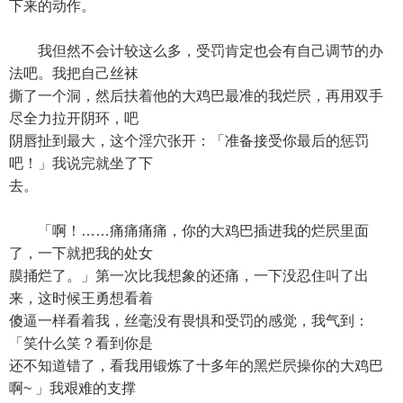
下来的动作。
我但然不会计较这么多，受罚肯定也会有自己调节的办
法吧。我把自己丝袜
撕了一个洞，然后扶着他的大鸡巴最准的我烂屄，再用双手
尽全力拉开阴环，吧
阴唇扯到最大，这个淫穴张开：「准备接受你最后的惩罚
吧！」我说完就坐了下
去。
「啊！……痛痛痛痛，你的大鸡巴插进我的烂屄里面
了，一下就把我的处女
膜捅烂了。」第一次比我想象的还痛，一下没忍住叫了出
来，这时候王勇想看着
傻逼一样看着我，丝毫没有畏惧和受罚的感觉，我气到：
「笑什么笑？看到你是
还不知道错了，看我用锻炼了十多年的黑烂屄操你的大鸡巴
啊~ 」我艰难的支撑