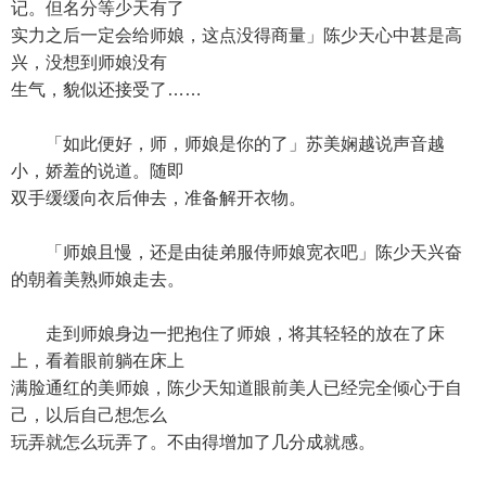
记。但名分等少天有了
实力之后一定会给师娘，这点没得商量」陈少天心中甚是高
兴，没想到师娘没有
生气，貌似还接受了……
「如此便好，师，师娘是你的了」苏美娴越说声音越
小，娇羞的说道。随即
双手缓缓向衣后伸去，准备解开衣物。
「师娘且慢，还是由徒弟服侍师娘宽衣吧」陈少天兴奋
的朝着美熟师娘走去。
走到师娘身边一把抱住了师娘，将其轻轻的放在了床
上，看着眼前躺在床上
满脸通红的美师娘，陈少天知道眼前美人已经完全倾心于自
己，以后自己想怎么
玩弄就怎么玩弄了。不由得增加了几分成就感。