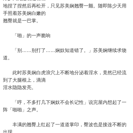
地捏了捏然后再松开，只见苏美娴翘臀一颤。随即陈少天用
手照着苏美娴白嫩的
翘臀就是一巴掌。
「啪」的一声脆响
「别……别打了……娴奴知道错了。」苏美娴继续求饶
道。
此时苏美娴白虎浪穴上不断地分泌着淫水，竟然已经流
到了大腿根上，滴滴
淫水隐隐发亮。
「哼，不多打几下娴奴不会长记性」说完屋内想起了一
阵「啪啪」之声。
丰满的翘臀上红起了一道道掌印，臀波也是接连不断的
出现。