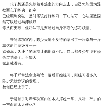
想了想还是先朝着修炼室的方向走去，自己怎能因为淫
欲而忘了练功，如今
已经顺利突破，是时候该好好练习一下功法可，心法层数固
然可以通过与师娘双
修从而突破，但功法可是要通过自身不断的练习领悟。
来到练功室内，陈少天迫不及待的拿出了千斤拳与千斤
掌这两门黄级逐一开
始修炼，久违了的练功让他期待不以，自己都多少年没有修
炼过功法了。不知天
赋衰减没有。
将千斤掌法拿出熟读一遍后开始练习，刚练习没多久，
陈少天就惊讶的发现，
貌似已经上手了。
于是抬手对着练功室内的木人挥起一掌。只听「砰」的
一声面前木人便化为