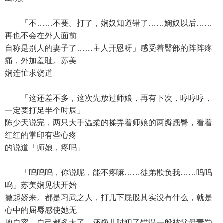
「不……不要。打了，娴奴知道错了……娴奴以后……
再也不会在外人面前
自称是别人的妻子了……主人开恩呀」感受着臀部的阵阵疼
痛，外加羞耻。苏美
娴连忙求饶道
「这还差不多，这次先放过师娘，再有下次，哼哼哼，
一定要打足半个时辰」
陈少天说完，两只大手温柔的揉弄着师娘的两瓣翘臀，看着
红红的掌印有些心疼
的说道「师娘，疼吗」
「呜呜呜，你说呢，能不疼嘛……徒弟欺负我……呜呜
呜」苏美娴见状开始
撒起娇来。都是习武之人，打几下屁股其实没有什么，就是
心中的屈辱感使她无
地自容。自己都多大了，还像儿时犯了错误一般被父母责罚