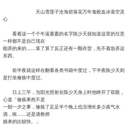
天山雪莲子沧海碧落花万年鬼蛟血冰蚕空灵
心
看着这一个个牛逼轰轰的名字陈少天就知道这里的任意
一样都不是自己现在
能弄的来的……算了算了反正还有一颗存货，先不着急弄这
东西。
前半夜就这样在翻看各类书籍中度过，下半夜陈少天则
是打坐修炼中度过。
日上三竿，当阳光照射在陈少天身上时他睁开了双眼，
心道「修炼果然不是
一朝一夕之事，修炼了足足半个晚上也没增长多少真气水
滴，唉……还是请教师
娘来的比较快。」