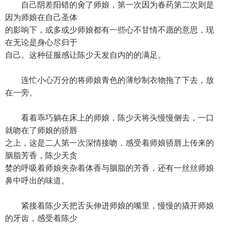
自己阴差阳错的肏了师娘，第一次因为春药第二次则是
因为师娘在自己圣体
的影响下，或多或少师娘都有一些心不甘情不愿的意思，现
在无论是身心尽归于
自己。这种征服感让陈少天发自内的的满足。
连忙小心万分的将师娘青色的薄纱制衣物拖了下去，放
在一旁。
看着乖巧躺在床上的师娘，陈少天将头慢慢侧去，一口
就吻在了师娘的骄唇
之上，这是二人第一次深情接吻，感受着师娘骄唇上传来的
胭脂芳香，陈少天贪
婪的呼吸着师娘夹杂着体香与胭脂的芳香，还有一丝丝师娘
鼻中呼出的味道。
紧接着陈少天把舌头伸进师娘的嘴里，慢慢的撬开师娘
的牙齿，感受着陈少