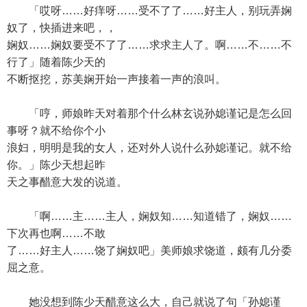
「哎呀……好痒呀……受不了了……好主人，别玩弄娴
奴了，快插进来吧，，
娴奴……娴奴要受不了了……求求主人了。啊……不……不
行了」随着陈少天的
不断抠挖，苏美娴开始一声接着一声的浪叫。
「哼，师娘昨天对着那个什么林玄说孙媳谨记是怎么回
事呀？就不给你个小
浪妇，明明是我的女人，还对外人说什么孙媳谨记。就不给
你。」陈少天想起昨
天之事醋意大发的说道。
「啊……主……主人，娴奴知……知道错了，娴奴……
下次再也啊……不敢
了……好主人……饶了娴奴吧」美师娘求饶道，颇有几分委
屈之意。
她没想到陈少天醋意这么大，自己就说了句「孙媳谨