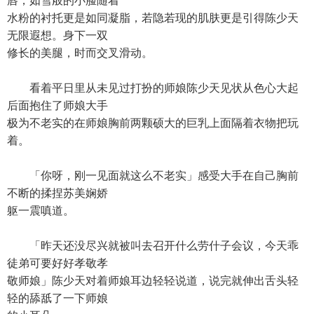
唇，如雪般的小脸随着
水粉的衬托更是如同凝脂，若隐若现的肌肤更是引得陈少天
无限遐想。身下一双
修长的美腿，时而交叉滑动。
看着平日里从未见过打扮的师娘陈少天见状从色心大起
后面抱住了师娘大手
极为不老实的在师娘胸前两颗硕大的巨乳上面隔着衣物把玩
着。
「你呀，刚一见面就这么不老实」感受大手在自己胸前
不断的揉捏苏美娴娇
躯一震嗔道。
「昨天还没尽兴就被叫去召开什么劳什子会议，今天乖
徒弟可要好好孝敬孝
敬师娘」陈少天对着师娘耳边轻轻说道，说完就伸出舌头轻
轻的舔舐了一下师娘