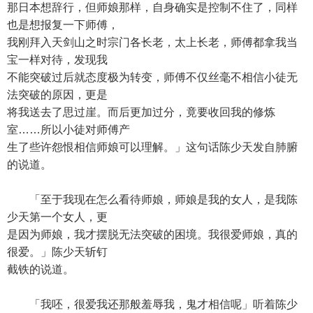
那日本想辞行，但师娘那样，自身确实是控制不住了，同样
也是想报复一下师傅，
我刚拜入天剑山之时宗门各长老，太上长老，师傅都拿我当
宝一样对待，发现我
不能突破过后就态度极为转变，师傅不仅丝毫不相信小徒无
法突破的原因，更是
将我送去了思过崖。而后更加过分，竟要收回我的修炼
室……所以小徒对师傅产
生了些许怨恨相信师娘可以理解。」这句话陈少天发自肺腑
的说道。
「至于我现在怎么看待师娘，师娘是我的女人，是我陈
少天第一个女人，更
是因为师娘，我才摆脱无法突破的困境。我很爱师娘，真的
很爱。」陈少天斩钉
截铁的说道。
「我呸，很爱我还那般羞辱我，鬼才相信呢」听着陈少