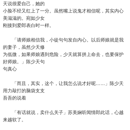
天说很爱自己，她的
小脸不经又红上了一分。虽然嘴上说鬼才相信呢，其实内心
美滋滋的。宛如少女
刚接到爱郎表白时一样。
「请师娘相信我，小徒句句发自内心。以后师娘就是我
的妻子，虽然少天修
为低微，如果师娘遇到危险，少天就算拼上命去，也要保护
好师娘。」陈少天句
句真心
「而且，其实，这个，让我怎么说才好呢……」陈少天
用力敲打的脑袋支支
吾吾的说着
「有话就说，卖什么关子」苏美娴听闻情郎此话，心越
来越软了。