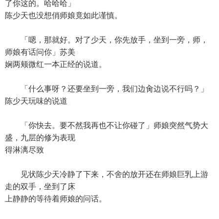
了你这的。哈哈哈」
陈少天也没想俏师娘竟如此谨慎。
「嗯，那就好。对了少天，你先放手，坐到一旁，师，
师娘有话问你」苏美
娴两颊微红一本正经的说道。
「什么事呀？还要坐到一旁，我们边肏边说不行吗？」
陈少天玩味的说道
「你快去。要不然我再也不让你碰了」师娘突然气势大
盛，九层的修为表现
得淋漓尽致
见状陈少天冷静了下来，不舍的放开还在师娘巨乳上游
走的双手，坐到了床
上静静的等待着师娘的问话。