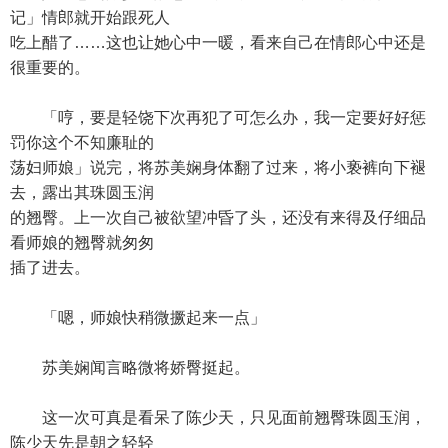
记」情郎就开始跟死人
吃上醋了……这也让她心中一暖，看来自己在情郎心中还是
很重要的。
「哼，要是轻饶下次再犯了可怎么办，我一定要好好惩
罚你这个不知廉耻的
荡妇师娘」说完，将苏美娴身体翻了过来，将小亵裤向下褪
去，露出其珠圆玉润
的翘臀。上一次自己被欲望冲昏了头，还没有来得及仔细品
看师娘的翘臀就匆匆
插了进去。
「嗯，师娘快稍微撅起来一点」
苏美娴闻言略微将娇臀挺起。
这一次可真是看呆了陈少天，只见面前翘臀珠圆玉润，
陈少天先是朝之轻轻