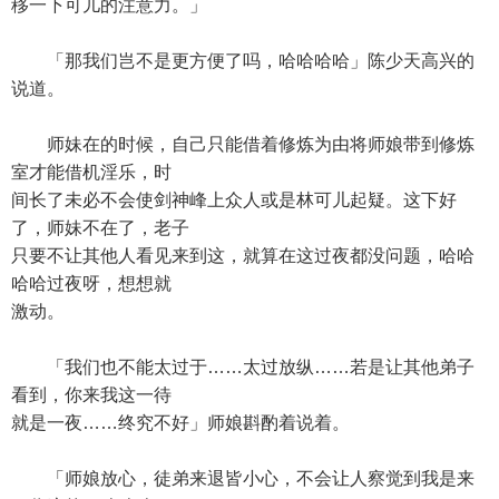
移一下可儿的注意力。」
「那我们岂不是更方便了吗，哈哈哈哈」陈少天高兴的
说道。
师妹在的时候，自己只能借着修炼为由将师娘带到修炼
室才能借机淫乐，时
间长了未必不会使剑神峰上众人或是林可儿起疑。这下好
了，师妹不在了，老子
只要不让其他人看见来到这，就算在这过夜都没问题，哈哈
哈哈过夜呀，想想就
激动。
「我们也不能太过于……太过放纵……若是让其他弟子
看到，你来我这一待
就是一夜……终究不好」师娘斟酌着说着。
「师娘放心，徒弟来退皆小心，不会让人察觉到我是来