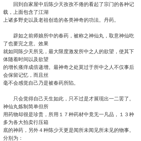
回到自家屋中后陈少天孜孜不倦的看起了宗门的各种记
载，上面包含了江湖
上诸多野史以及老祖创造的各类神奇的功法。丹药。
辟如之前师娘所中的春药，被称之神仙丸，取意神仙吃
了也要完之意。效果
就如同陈少天所见，最大限度激发所中之人的欲望，使其下
体随着时间以及欲望
的增长瘙痒成倍递增。最神奇之处莫过于所中之人不仅事后
会保留记忆，而且丝
毫不会感觉自己乃是被春药所陷。
只会觉得自己天生如此，只不过是才展现出一二罢了。
神仙丸炼制简单但所
用药物却很是珍贵，所用１７种药材中竟无一凡品，１３种
多为各大拍卖行压箱
底的神药，另外４种陈少天更是闻所未闻见所未见的物事。
分别为：