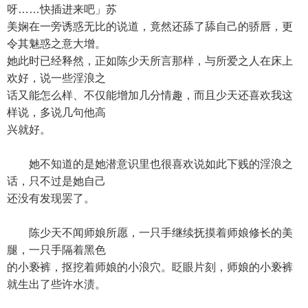
呀……快插进来吧」苏
美娴在一旁诱惑无比的说道，竟然还舔了舔自己的骄唇，更
令其魅惑之意大增。
她此时已经释然，正如陈少天所言那样，与所爱之人在床上
欢好，说一些淫浪之
话又能怎么样、不仅能增加几分情趣，而且少天还喜欢我这
样说，多说几句他高
兴就好。
她不知道的是她潜意识里也很喜欢说如此下贱的淫浪之
话，只不过是她自己
还没有发现罢了。
陈少天不闻师娘所愿，一只手继续抚摸着师娘修长的美
腿，一只手隔着黑色
的小亵裤，抠挖着师娘的小浪穴。眨眼片刻，师娘的小亵裤
就生出了些许水渍。