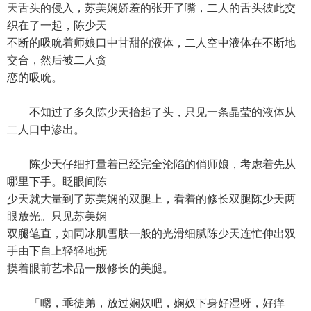
天舌头的侵入，苏美娴娇羞的张开了嘴，二人的舌头彼此交
织在了一起，陈少天
不断的吸吮着师娘口中甘甜的液体，二人空中液体在不断地
交合，然后被二人贪
恋的吸吮。
不知过了多久陈少天抬起了头，只见一条晶莹的液体从
二人口中渗出。
陈少天仔细打量着已经完全沦陷的俏师娘，考虑着先从
哪里下手。眨眼间陈
少天就大量到了苏美娴的双腿上，看着的修长双腿陈少天两
眼放光。只见苏美娴
双腿笔直，如同冰肌雪肤一般的光滑细腻陈少天连忙伸出双
手由下自上轻轻地抚
摸着眼前艺术品一般修长的美腿。
「嗯，乖徒弟，放过娴奴吧，娴奴下身好湿呀，好痒