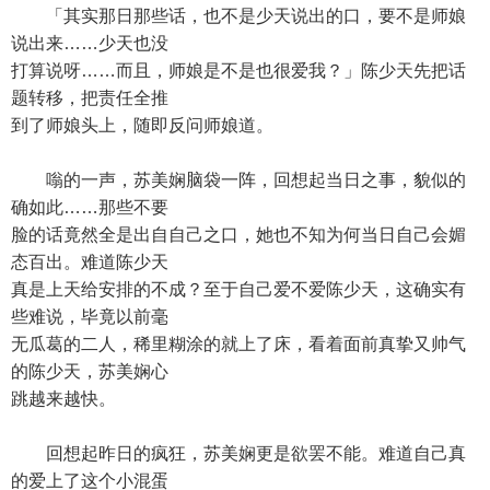
「其实那日那些话，也不是少天说出的口，要不是师娘
说出来……少天也没
打算说呀……而且，师娘是不是也很爱我？」陈少天先把话
题转移，把责任全推
到了师娘头上，随即反问师娘道。
嗡的一声，苏美娴脑袋一阵，回想起当日之事，貌似的
确如此……那些不要
脸的话竟然全是出自自己之口，她也不知为何当日自己会媚
态百出。难道陈少天
真是上天给安排的不成？至于自己爱不爱陈少天，这确实有
些难说，毕竟以前毫
无瓜葛的二人，稀里糊涂的就上了床，看着面前真挚又帅气
的陈少天，苏美娴心
跳越来越快。
回想起昨日的疯狂，苏美娴更是欲罢不能。难道自己真
的爱上了这个小混蛋