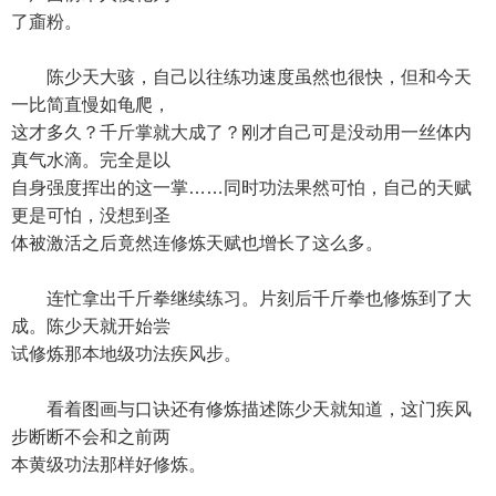
了齑粉。
陈少天大骇，自己以往练功速度虽然也很快，但和今天
一比简直慢如龟爬，
这才多久？千斤掌就大成了？刚才自己可是没动用一丝体内
真气水滴。完全是以
自身强度挥出的这一掌……同时功法果然可怕，自己的天赋
更是可怕，没想到圣
体被激活之后竟然连修炼天赋也增长了这么多。
连忙拿出千斤拳继续练习。片刻后千斤拳也修炼到了大
成。陈少天就开始尝
试修炼那本地级功法疾风步。
看着图画与口诀还有修炼描述陈少天就知道，这门疾风
步断断不会和之前两
本黄级功法那样好修炼。