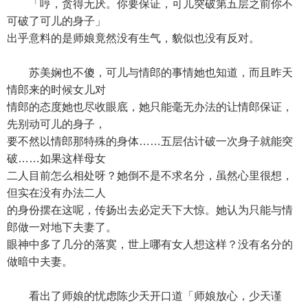
「哼，贪得无厌。你要保证，可儿突破第五层之前你不
可破了可儿的身子」
出乎意料的是师娘竟然没有生气，貌似也没有反对。
苏美娴也不傻，可儿与情郎的事情她也知道，而且昨天
情郎来的时候女儿对
情郎的态度她也尽收眼底，她只能毫无办法的让情郎保证，
先别动可儿的身子，
要不然以情郎那特殊的身体……五层估计破一次身子就能突
破……如果这样母女
二人目前怎么相处呀？她倒不是不求名分，虽然心里很想，
但实在没有办法二人
的身份摆在这呢，传扬出去必定天下大惊。她认为只能与情
郎做一对地下夫妻了。
眼神中多了几分的落寞，世上哪有女人想这样？没有名分的
做暗中夫妻。
看出了师娘的忧虑陈少天开口道「师娘放心，少天谨