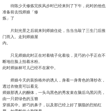
待陈少天修炼完疾风步时已经来到了下午，此时的他也
准备前去找师娘「修
炼」了
片刻光景之后就来到师娘住处，当当当敲了三生门后推
门而入。走到师娘屋
内。
只见师娘此时正在对着镜子化着妆，灵巧的小手正在不
断地往脸上拍着水粉。
此时师妹林可儿已经不在家中。
师娘今天的装扮格外的诱人，身着一身青色的薄纱衣，
透过衣物竟可以看见
师娘那诱人的酮体，一头乌黑色的秀发束在脑后乌黑闪亮，
由一只碧绿色的玉簪
穿插其中。娇巧的鼻子，以及那已经上好了胭脂的烈焰红