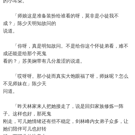
的小耳朵。
「师娘这是准备装扮给谁看的呀，莫非是小徒我不
成？」陈少天明知故问的
说道。
「你呀，真是明知故问。不是给你这个怀徒弟看，难不
成还能是给那个死鬼
看的？」苏美娴带有几分羞涩的说道。
「哎呀呀。那小徒而真实大饱眼福了呀，师妹呢？怎么
不见师妹在」陈少天
问道。
「昨天林家来人把她接走了，说是回归家族修炼一阵
子。这样也好，那死鬼
刚走，可儿她情绪还有些不稳定，剑林峰内女弟子众多，让
她们陪伴可儿也好转