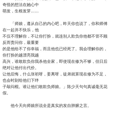
奇怪的想法在她心中
萌发，生根发芽……
「师娘，遵从自己的内心吧，昨天你也说了，你和师傅
在一起并不快乐，他
不仅不理解你，不让你打扮，就连别人欺负你他都不管不顾
反而责问你，最重要
的是他给不了你幸福，而且他也已经死了。我会理解你的，
你打扮的越漂亮我越
高兴，谁敢欺负你我杀他全家，即使现在修为不够，但日后
绝对让他付出代价。
让他后悔，什么张初呀，姜离呀，徒弟就算现在修为不足，
也会时刻给他们下绊
子敲闷棍。谁让他们敢欺负师娘。」陈少天句句真诚毫无花
假。
他今天向师娘所说全是真实的发自肺腑之言。