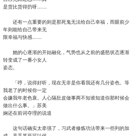
是货比货得扔呀……
还有一点重要的则是那死鬼无法给自己幸福，而眼前少
年则能给自己带来无
限幸福与快感……
她的心逐渐的开始融化，气势也从之前的盛怒状态逐渐
转变成了一番小女人
姿态。
「哼，说得好听，现在无非是你看我还有几分姿色。等
我老了的时候你一定
会嫌我年老色衰。人心隔肚皮做事两不知谁知道你那时候会
做出什么事。」苏美
娴还在前词夺理的说道
这句话确实太牵强了，习武者修炼功法带来一些列的加
成，高手甚至可以保