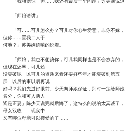
「我相信你，但……我还有最后一个问题」苏美娴说道
「师娘请讲」
「可……可儿怎么办？可儿对你心生爱意，非你不嫁，
但你……置我二人于
何地？」苏美娴娇嗔的说着。
「师娘，我也不想骗你，可儿我同样也是不会放弃的，
但现在还早，可儿还
没突破呢，以可儿的资质来看还要好些年才能突破到第五
层，以后的事以后再说
好吗？我们先过好眼前。少天向师娘保证，到时一定给师娘
名分，你和可人两人
皆是正妻」陈少天说完就后悔了，这特么的说的太真诚了，
母女双收……现实中
又有哪位母亲可以接受的了……