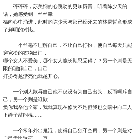
砰砰砰，苏美娴的心跳动的更加厉害，听着陈少天的
话，她感受到一丝丝幸
福向心中涌进，此时的陈少天与那已经死去的林易哲竟形成
了鲜明的对比。
一个丝毫不理解自己，不让自己打扮，使自己每天只能
穿宽松的衣物出门，
哪个女人不爱美，哪个女人能长期忍受得了？另一个则是无
限的理解自己，自己
打扮得越漂亮他就越开心。
一个别人欺辱自己他不仅没有为自己出头，反而呵斥自
己，另一个则是谁欺
负你我杀他全家，我就算现在修为不足但我也会暗中向二人
下绊子敲闷棍……
一个常年外出鬼混，使得自己独守空房，另一个则是对
自己无比迷恋……真