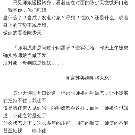
只见师娘慢慢转身，看着坐在对面的陈少天微微开口道
「我问你，你把师娘
当什么了？当成了发泄对象？母狗？性奴？还是什么」说着
身上的气势不减反增。
傲然的看着陈少天。
「师娘原来是问这个问题呀？说实话哈，昨天上午徒弟
确实将师娘当做了发
泄对象，母狗或是性奴……」
闻言苏美娴即将大怒
陈少天连忙开口说道「但那时师娘那种媚态，让小徒实
在把持不住，我想不
仅是我任何人见到当时的师娘都会这样，而且。师娘你也知
道，小徒之前是处于
什么状态之下，这么多年的压抑，同门的耻笑，师傅的不解
甚至轻视……唉小徒