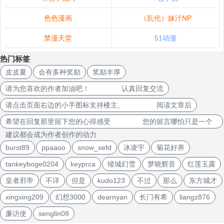
色色漫画
（乱伦）妹汁NP
禁漫天堂
51动漫
热门标签
皮皮夏
会有多种奖励
奖励丰厚
请为您喜欢的作者加油吧！ 认真回复交流
请点击页面右边的小手图标支持楼主。 阅读文章后
希望在回复那里留下您的心得感受 您的留言哪怕只是一个
建议都会成为作者创作的动力
burst89
ppaaoo
snow_xefd
冰凌宇
菊花好养
tankeyboge0204
keyprca
绫城幻雪
梦晓辉音
红莲玉露
皇者邪帝
不详
但是
kudo123
不过
那么
东方城才
xingxing209
幻想3000
dearnyan
长门有希
liangz876
廉访使
senglin08