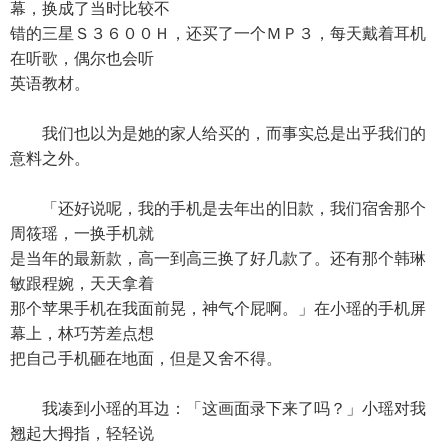
幕，换成了当时比较不
错的三星Ｓ３６００Ｈ，还买了一个ＭＰ３，每天戴着耳机
在听歌，偶尔也会听
英语教材。
我们也以为是她的家人给买的，而事实总是出乎我们的
意料之外。
「还好说呢，我的手机是去年出的旧款，我们宿舍那个
周筱瑶，一换手机就
是当年的最新款，高一到高三换了好几款了。还有那个韩琳
敏跟程婉，天天拿着
那个苹果手机在我面前晃，神气个屁啊。」在小瑶的手机屏
幕上，林巧芳差点想
把自己手机砸在地面，但是又舍不得。
我凑到小瑶的耳边：「这画面录下来了吗？」小瑶对我
翘起大拇指，轻轻说