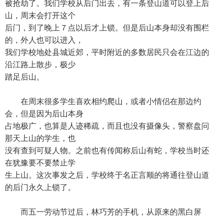
被抢劫了。我们学校从后门出去，有一条登山道可以登上后
山，周末会打开这个
后门，到了晚上７点以后才上锁。但是后山本身却没有围栏
的，外人也可以进入，
我们学校地处县城近郊，平时附近的多数居民只会在江边的
沿江路上散步，极少
踏足后山。
在周末很多学生喜欢相约爬山，或者小情侣在那边约
会，但是因为后山本身
占地极广，也算是人迹稀疏，而且也没有摄像头，警察盘问
那天上山的学生，也
没有查到可疑人物。之前也有传闻称后山有蛇，学校当时还
在犹豫要不要禁止学
生上山。这次事发之后，学校终于名正言顺的将通往登山道
的后门永久上锁了。
而五一劳动节过后，林巧芳的手机，从原来的黑白屏