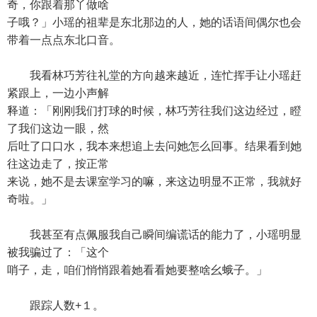
奇，你跟着那丫做啥
子哦？」小瑶的祖辈是东北那边的人，她的话语间偶尔也会
带着一点点东北口音。
我看林巧芳往礼堂的方向越来越近，连忙挥手让小瑶赶
紧跟上，一边小声解
释道：「刚刚我们打球的时候，林巧芳往我们这边经过，瞪
了我们这边一眼，然
后吐了口口水，我本来想追上去问她怎么回事。结果看到她
往这边走了，按正常
来说，她不是去课室学习的嘛，来这边明显不正常，我就好
奇啦。」
我甚至有点佩服我自己瞬间编谎话的能力了，小瑶明显
被我骗过了：「这个
哨子，走，咱们悄悄跟着她看看她要整啥幺蛾子。」
跟踪人数+１。