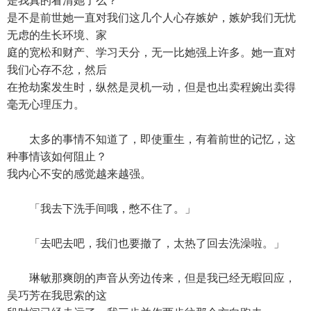
是我真的看清她了么？
是不是前世她一直对我们这几个人心存嫉妒，嫉妒我们无忧
无虑的生长环境、家
庭的宽松和财产、学习天分，无一比她强上许多。她一直对
我们心存不忿，然后
在抢劫案发生时，纵然是灵机一动，但是也出卖程婉出卖得
毫无心理压力。
太多的事情不知道了，即使重生，有着前世的记忆，这
种事情该如何阻止？
我内心不安的感觉越来越强。
「我去下洗手间哦，憋不住了。」
「去吧去吧，我们也要撤了，太热了回去洗澡啦。」
琳敏那爽朗的声音从旁边传来，但是我已经无暇回应，
吴巧芳在我思索的这