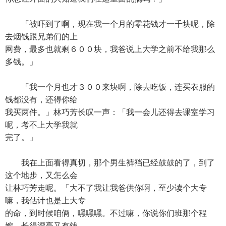
「被吓到了啊，现在我一个月的零花钱才一千块呢，除
去烟钱跟兄弟们的上
网费，最多也就剩６００块，我爸说上大学之前不给我那么
多钱。」
「我一个月也才３００来块啊，除去吃饭，连买衣服的
钱都没有，还得你给
我买两件。」林巧芳长叹一声：「我一会儿还得去课室学习
呢，考不上大学我就
完了。」
我在上面看得真切，那个男生裤裆已经鼓鼓的了，到了
这个地步，又怎么会
让林巧芳走呢。「大不了我让我爸供你啊，至少读个大专
嘛，我估计也是上大专
的命，到时候咱俩，嘿嘿嘿。不过嘛，你说你们班那个程
婉，长得漂亮又有钱，