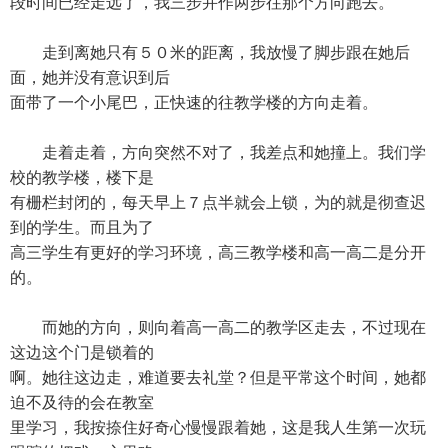
段时间已经走远了，我三步并作两步往那个方向跑去。
走到离她只有５０米的距离，我放慢了脚步跟在她后
面，她并没有意识到后
面带了一个小尾巴，正快速的往教学楼的方向走着。
走着走着，方向突然不对了，我差点和她撞上。我们学
校的教学楼，楼下是
有栅栏封闭的，每天早上７点半就会上锁，为的就是彻查迟
到的学生。而且为了
高三学生有更好的学习环境，高三教学楼和高一高二是分开
的。
而她的方向，则向着高一高二的教学区走去，不过现在
这边这个门是锁着的
啊。她往这边走，难道要去礼堂？但是平常这个时间，她都
迫不及待的会在教室
里学习，我按捺住好奇心慢慢跟着她，这是我人生第一次玩