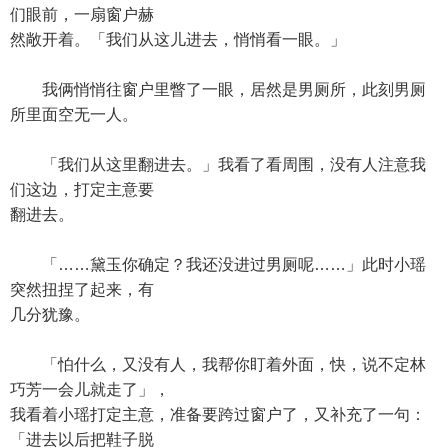
们眼前，一扇窗户赫
然敞开着。「我们从这儿进去，悄悄看一眼。」
我俩悄悄往窗户里瞥了一眼，居然是男厕所，此刻男厕
所里面空无一人。
「我们从这里翻进去。」我看了看周围，没有人注意我
们这边，打定主意要
翻进去。
「……黛玉你确定？我还没进过男厕呢……」此时小瑶
突然扭捏了起来，有
几分犹豫。
「怕什么，又没有人，我帮你盯着外面，快，说不定林
巧芳一会儿就走了」，
我看着小瑶打定主意，准备要跨过窗户了，又补充了一句：
「进去以后把鞋子脱