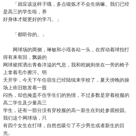
「就应该这样子哦，多点锻炼才不会生病嘛。我们已经
是高三的学生啦，养
好身体才能更好的学习。」
「都听你的。」
网球场的两侧，琳敏和小瑶各站一头，在挥动着球拍打
得有来有回，飘扬的
网球裙挥洒出青春洋溢的气息，我和程婉则坐在一旁的椅子
上拿着毛巾擦汗。明
天开学，今天下午住宿生已经陆续来学校了，夏天傍晚的操
场上依旧散发着一股
闷热，却也掩盖不住学生们的热情，不过多数是穿着校服的
高二学生及少量高三
学生，还有一部分没有穿校服的高一新生在到处参观校园。
我们这个网球场，只
有四个女生在打球，自然也吸引了不少男生或者新生的目
光。