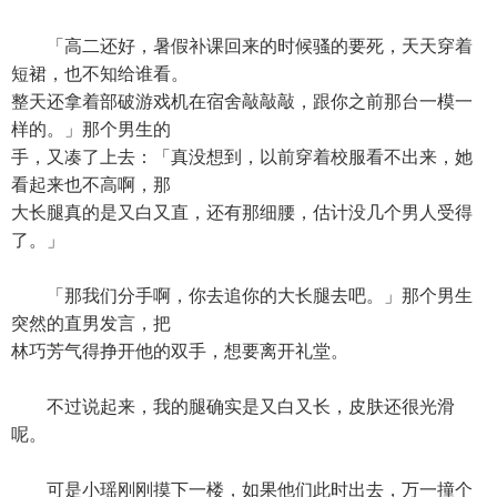
「高二还好，暑假补课回来的时候骚的要死，天天穿着
短裙，也不知给谁看。
整天还拿着部破游戏机在宿舍敲敲敲，跟你之前那台一模一
样的。」那个男生的
手，又凑了上去：「真没想到，以前穿着校服看不出来，她
看起来也不高啊，那
大长腿真的是又白又直，还有那细腰，估计没几个男人受得
了。」
「那我们分手啊，你去追你的大长腿去吧。」那个男生
突然的直男发言，把
林巧芳气得挣开他的双手，想要离开礼堂。
不过说起来，我的腿确实是又白又长，皮肤还很光滑
呢。
可是小瑶刚刚摸下一楼，如果他们此时出去，万一撞个