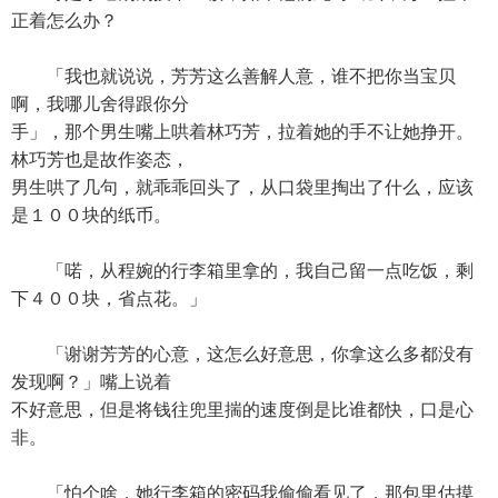
正着怎么办？
「我也就说说，芳芳这么善解人意，谁不把你当宝贝
啊，我哪儿舍得跟你分
手」，那个男生嘴上哄着林巧芳，拉着她的手不让她挣开。
林巧芳也是故作姿态，
男生哄了几句，就乖乖回头了，从口袋里掏出了什么，应该
是１００块的纸币。
「喏，从程婉的行李箱里拿的，我自己留一点吃饭，剩
下４００块，省点花。」
「谢谢芳芳的心意，这怎么好意思，你拿这么多都没有
发现啊？」嘴上说着
不好意思，但是将钱往兜里揣的速度倒是比谁都快，口是心
非。
「怕个啥，她行李箱的密码我偷偷看见了，那包里估摸