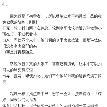
打。
因为我是「初学者」，所以琳敏让水平稍微差一些的程
婉做我的陪练，刚刚
打完一轮，我们两个在休息。轮到水平比较接近的琳敏和小
瑶在打，不过我看得
出来，即使四个人中，她们俩的水平比较接近，但是琳敏依
旧没有拿出全部的实
力而是打得很随意。
话说装新手真的太累了，甚至还得演戏，让本来可以扣
回去的球变得打歪、
出界、撞网，即便如此，她们三个依然对我的进步充满了惊
喜。
程婉一根手指点着下巴，想了一会儿，接着说道：「婷
婷，周末我们去逛逛
体育用品店吧，得帮你买一副趁手的网球拍和一套网球裙