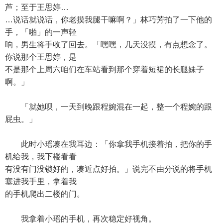
芦；至于王思婷…
…说话就说话，你老摸我腿干嘛啊？」林巧芳拍了一下他的
手，「啪」的一声轻
响，男生将手收了回去。「嘿嘿，几天没摸，有点想念了。
你说那个王思婷，是
不是那个上周六咱们在车站看到那个穿着短裙的长腿妹子
啊。」
「就她呗，一天到晚跟程婉混在一起，整一个程婉的跟
屁虫。」
此时小瑶凑在我耳边：「你拿我手机接着拍，把你的手
机给我，我下楼看看
有没有门没锁好的，凑近点好拍。」说完不由分说的将手机
塞进我手里，拿着我
的手机爬出二楼的门。
我拿着小瑶的手机，再次稳定好视角。