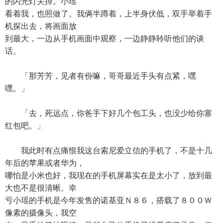
的闪光灯关掉。小瑶
看着我，也照做了。我俩半蹲着，上半身伏低，双手举着手
机探出去，将画面放
到最大，一边从手机画面中观察，一边静静聆听他们的谈
话。
「那芳芳，见者有份嘛，哥哥最近手头有点紧，嘿
嘿。」
「去，死远点，你爸手下好几个包工头，也没少给你塞
红包吧。」
我此时有点痛恨我这台索尼爱立信的手机了，不是十几
年后的苹果或者华为，
哪怕是小米也好，我现在的手机屏幕实在是太小了，放到最
大也不是很清晰。幸
亏小瑶的手机是今年发售的诺基亚Ｎ８６，搭载了８００Ｗ
像素的摄像头，我空