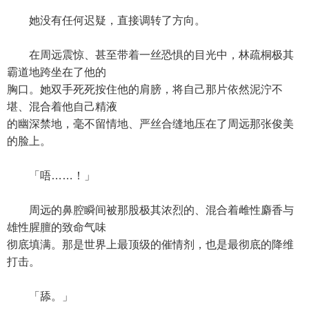
她没有任何迟疑，直接调转了方向。
在周远震惊、甚至带着一丝恐惧的目光中，林疏桐极其
霸道地跨坐在了他的
胸口。她双手死死按住他的肩膀，将自己那片依然泥泞不
堪、混合着他自己精液
的幽深禁地，毫不留情地、严丝合缝地压在了周远那张俊美
的脸上。
「唔……！」
周远的鼻腔瞬间被那股极其浓烈的、混合着雌性麝香与
雄性腥膻的致命气味
彻底填满。那是世界上最顶级的催情剂，也是最彻底的降维
打击。
「舔。」