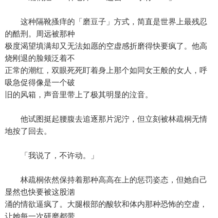
这种隔靴搔痒的「磨豆子」方式，简直是世界上最残忍
的酷刑。周远被那种
极度渴望填满却又无法如愿的空虚感折磨得快要疯了。他高
烧刚退的脸颊泛着不
正常的潮红，双眼死死盯着身上那个如同女王般的女人，呼
吸急促得像是一个破
旧的风箱，声音里带上了极其明显的泣音。
他试图挺起腰腹去追逐那片泥泞，但立刻被林疏桐无情
地按了回去。
「我说了，不许动。」
林疏桐依然保持着那种高高在上的惩罚姿态，但她自己
显然也快要被这股汹
涌的情欲逼疯了。大腿根部的酸软和体内那种恐怖的空虚，
让她每一次研磨都带