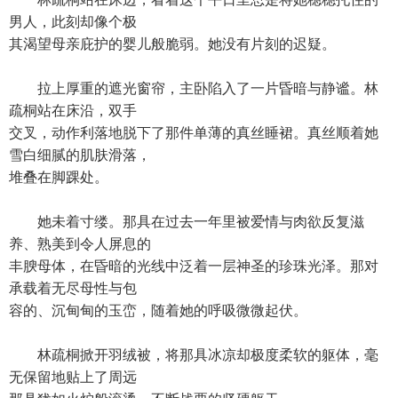
男人，此刻却像个极
其渴望母亲庇护的婴儿般脆弱。她没有片刻的迟疑。
拉上厚重的遮光窗帘，主卧陷入了一片昏暗与静谧。林
疏桐站在床沿，双手
交叉，动作利落地脱下了那件单薄的真丝睡裙。真丝顺着她
雪白细腻的肌肤滑落，
堆叠在脚踝处。
她未着寸缕。那具在过去一年里被爱情与肉欲反复滋
养、熟美到令人屏息的
丰腴母体，在昏暗的光线中泛着一层神圣的珍珠光泽。那对
承载着无尽母性与包
容的、沉甸甸的玉峦，随着她的呼吸微微起伏。
林疏桐掀开羽绒被，将那具冰凉却极度柔软的躯体，毫
无保留地贴上了周远