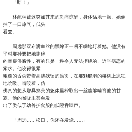
「唔！」
林疏桐被这突如其来的刺痛惊醒，身体猛地一颤。她倒
抽了一口凉气，低头
看去。
周远那双布满血丝的黑眸正一瞬不瞬地盯着她。他没有
平时那种要把她撕碎
的暴戾侵略性，有的只是一种令人无法拒绝的、近乎病态的
索求。他咬得很紧，
粗糙的舌尖带着高烧残留的滚烫，在那颗脆弱的樱桃上疯狂
地吮吸、啃咬着，仿
佛真的想从那具熟美的躯体里榨取出一丝能够哺育他的甘
霖。他的喉咙里甚至发
出了类似于幼兽护食般的低哑吞咽声。
「周远……松口，你还在发烧……」