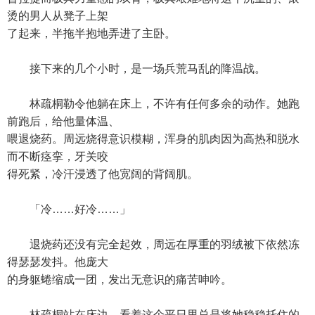
烫的男人从凳子上架
了起来，半拖半抱地弄进了主卧。
接下来的几个小时，是一场兵荒马乱的降温战。
林疏桐勒令他躺在床上，不许有任何多余的动作。她跑
前跑后，给他量体温、
喂退烧药。周远烧得意识模糊，浑身的肌肉因为高热和脱水
而不断痉挛，牙关咬
得死紧，冷汗浸透了他宽阔的背阔肌。
「冷……好冷……」
退烧药还没有完全起效，周远在厚重的羽绒被下依然冻
得瑟瑟发抖。他庞大
的身躯蜷缩成一团，发出无意识的痛苦呻吟。
林疏桐站在床边，看着这个平日里总是将她稳稳托住的