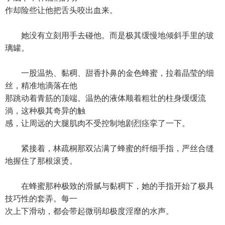
作却险些让他把舌头咬出血来。
她没有立刻用手去碰他。而是极其缓慢地倾斜手里的玻
璃罐。
一股温热、黏稠、甜香扑鼻的金色蜂蜜，拉着晶莹的细
丝，精准地滴落在他
那跳动着青筋的顶端。温热的液体顺着粗壮的柱身缓缓流
淌，这种极其奇异的触
感，让周远的大腿肌肉不受控制地剧烈痉挛了一下。
紧接着，林疏桐那双沾满了蜂蜜的纤细手指，严丝合缝
地握住了那根滚烫。
在蜂蜜那种极致的滑腻与黏稠下，她的手指开始了极具
技巧性的套弄。每一
次上下滑动，都会带起微弱却极度淫靡的水声。