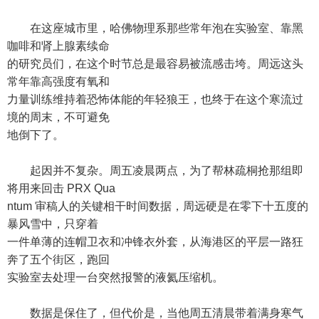
在这座城市里，哈佛物理系那些常年泡在实验室、靠黑
咖啡和肾上腺素续命
的研究员们，在这个时节总是最容易被流感击垮。周远这头
常年靠高强度有氧和
力量训练维持着恐怖体能的年轻狼王，也终于在这个寒流过
境的周末，不可避免
地倒下了。
起因并不复杂。周五凌晨两点，为了帮林疏桐抢那组即
将用来回击 PRX Qua
ntum 审稿人的关键相干时间数据，周远硬是在零下十五度的
暴风雪中，只穿着
一件单薄的连帽卫衣和冲锋衣外套，从海港区的平层一路狂
奔了五个街区，跑回
实验室去处理一台突然报警的液氦压缩机。
数据是保住了，但代价是，当他周五清晨带着满身寒气