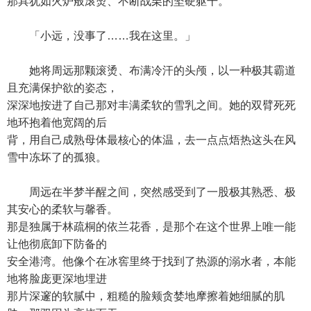
那具犹如火炉般滚烫、不断战栗的坚硬躯干。
「小远，没事了……我在这里。」
她将周远那颗滚烫、布满冷汗的头颅，以一种极其霸道
且充满保护欲的姿态，
深深地按进了自己那对丰满柔软的雪乳之间。她的双臂死死
地环抱着他宽阔的后
背，用自己成熟母体最核心的体温，去一点点焐热这头在风
雪中冻坏了的孤狼。
周远在半梦半醒之间，突然感受到了一股极其熟悉、极
其安心的柔软与馨香。
那是独属于林疏桐的依兰花香，是那个在这个世界上唯一能
让他彻底卸下防备的
安全港湾。他像个在冰窖里终于找到了热源的溺水者，本能
地将脸庞更深地埋进
那片深邃的软腻中，粗糙的脸颊贪婪地摩擦着她细腻的肌