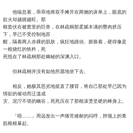
他喘息着，乖乖地将双手摊开在两侧的床单上，眼底的
欲火却越烧越旺。那
根蛰伏在被窝里的巨兽，在林疏桐那柔腻丰满的臀肉挤压
下，早已不受控制地苏
醒，隔着两人赤裸的肌肤，疯狂地跳动、膨胀着，硬得像是
一根烧红的铁杵，死
死抵在了林疏桐那处幽秘的深渊入口。
但林疏桐并没有如他所愿地坐下去。
相反，她极其恶劣地挺直了腰背，将自己那处早已因为
情欲的催动而泛滥成
灾、泥泞不堪的幽谷，死死压在了那根滚烫坚硬的棒身上。
「唔……」周远发出一声痛苦难耐的闷哼，脖颈上的青
筋根根暴起。