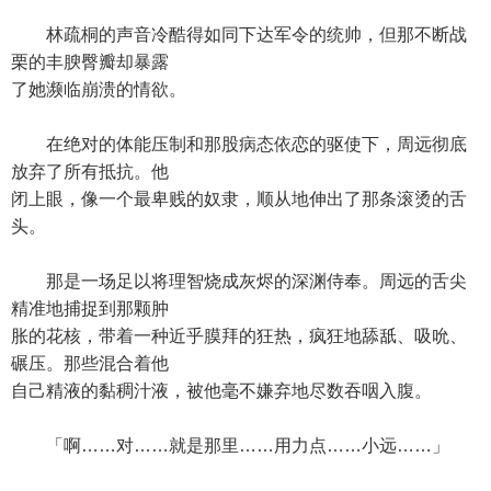
林疏桐的声音冷酷得如同下达军令的统帅，但那不断战
栗的丰腴臀瓣却暴露
了她濒临崩溃的情欲。
在绝对的体能压制和那股病态依恋的驱使下，周远彻底
放弃了所有抵抗。他
闭上眼，像一个最卑贱的奴隶，顺从地伸出了那条滚烫的舌
头。
那是一场足以将理智烧成灰烬的深渊侍奉。周远的舌尖
精准地捕捉到那颗肿
胀的花核，带着一种近乎膜拜的狂热，疯狂地舔舐、吸吮、
碾压。那些混合着他
自己精液的黏稠汁液，被他毫不嫌弃地尽数吞咽入腹。
「啊……对……就是那里……用力点……小远……」