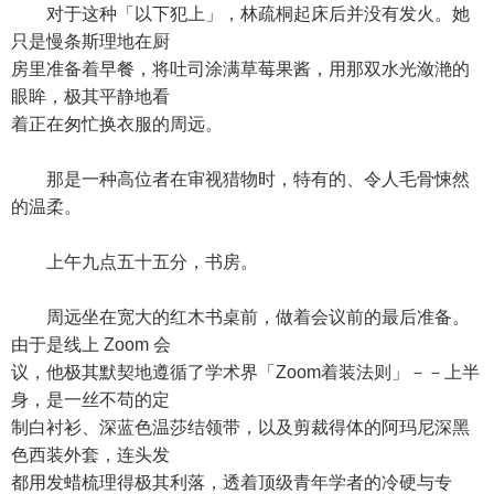
对于这种「以下犯上」，林疏桐起床后并没有发火。她
只是慢条斯理地在厨
房里准备着早餐，将吐司涂满草莓果酱，用那双水光潋滟的
眼眸，极其平静地看
着正在匆忙换衣服的周远。
那是一种高位者在审视猎物时，特有的、令人毛骨悚然
的温柔。
上午九点五十五分，书房。
周远坐在宽大的红木书桌前，做着会议前的最后准备。
由于是线上 Zoom 会
议，他极其默契地遵循了学术界「Zoom着装法则」－－上半
身，是一丝不苟的定
制白衬衫、深蓝色温莎结领带，以及剪裁得体的阿玛尼深黑
色西装外套，连头发
都用发蜡梳理得极其利落，透着顶级青年学者的冷硬与专