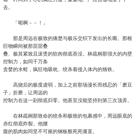
去。
「呃啊－－！」
那是周远在极致的痛楚与极乐交织下发出的长嘶。那根
巨物瞬间被那层层叠
叠、极其紧致且滚烫的软肉彻底吞没。林疏桐那强大的内壁
控制力，如同千万条
贪婪的水蛭，疯狂地吸吮、绞杀着侵入体内的烙铁。
高烧后的极度虚弱，加上之前那场漫长而残忍的「磨豆
子」折磨，让周远的
控制力在这一刻彻底归零。他甚至没能坚持到第三次顶弄。
在林疏桐那致命的绞杀和极致的包裹感中，周远眼底的
赤红彻底炸裂。他腰
腹的肌肉如同坚不可摧的钢板般死死僵直。