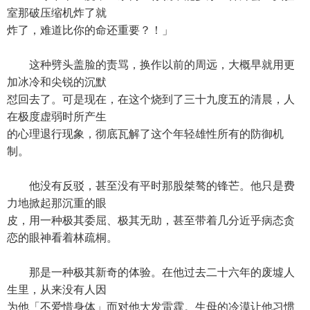
室那破压缩机炸了就
炸了，难道比你的命还重要？！」
这种劈头盖脸的责骂，换作以前的周远，大概早就用更
加冰冷和尖锐的沉默
怼回去了。可是现在，在这个烧到了三十九度五的清晨，人
在极度虚弱时所产生
的心理退行现象，彻底瓦解了这个年轻雄性所有的防御机
制。
他没有反驳，甚至没有平时那股桀骜的锋芒。他只是费
力地掀起那沉重的眼
皮，用一种极其委屈、极其无助，甚至带着几分近乎病态贪
恋的眼神看着林疏桐。
那是一种极其新奇的体验。在他过去二十六年的废墟人
生里，从来没有人因
为他「不爱惜身体」而对他大发雷霆。生母的冷漠让他习惯