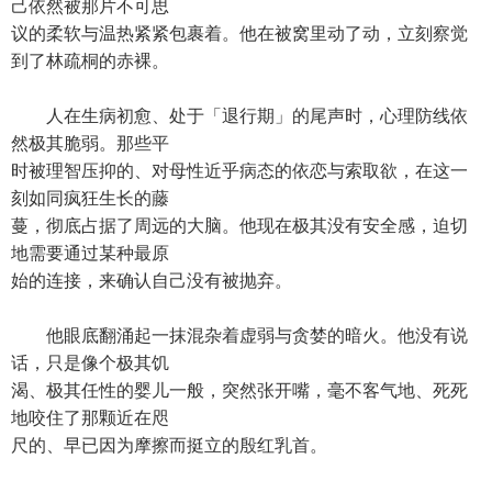
己依然被那片不可思
议的柔软与温热紧紧包裹着。他在被窝里动了动，立刻察觉
到了林疏桐的赤裸。
人在生病初愈、处于「退行期」的尾声时，心理防线依
然极其脆弱。那些平
时被理智压抑的、对母性近乎病态的依恋与索取欲，在这一
刻如同疯狂生长的藤
蔓，彻底占据了周远的大脑。他现在极其没有安全感，迫切
地需要通过某种最原
始的连接，来确认自己没有被抛弃。
他眼底翻涌起一抹混杂着虚弱与贪婪的暗火。他没有说
话，只是像个极其饥
渴、极其任性的婴儿一般，突然张开嘴，毫不客气地、死死
地咬住了那颗近在咫
尺的、早已因为摩擦而挺立的殷红乳首。