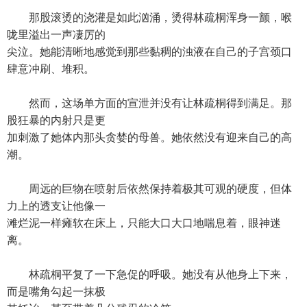
那股滚烫的浇灌是如此汹涌，烫得林疏桐浑身一颤，喉
咙里溢出一声凄厉的
尖泣。她能清晰地感觉到那些黏稠的浊液在自己的子宫颈口
肆意冲刷、堆积。
然而，这场单方面的宣泄并没有让林疏桐得到满足。那
股狂暴的内射只是更
加刺激了她体内那头贪婪的母兽。她依然没有迎来自己的高
潮。
周远的巨物在喷射后依然保持着极其可观的硬度，但体
力上的透支让他像一
滩烂泥一样瘫软在床上，只能大口大口地喘息着，眼神迷
离。
林疏桐平复了一下急促的呼吸。她没有从他身上下来，
而是嘴角勾起一抹极