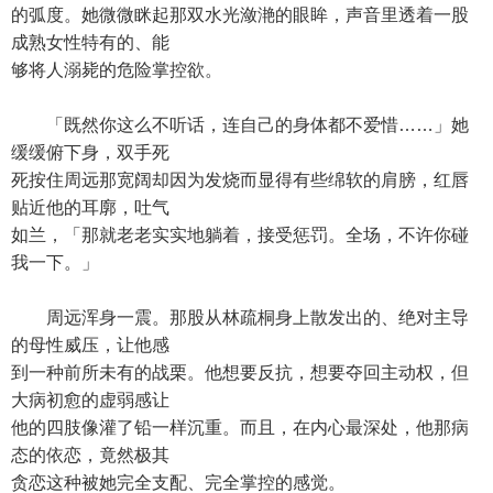
的弧度。她微微眯起那双水光潋滟的眼眸，声音里透着一股
成熟女性特有的、能
够将人溺毙的危险掌控欲。
「既然你这么不听话，连自己的身体都不爱惜……」她
缓缓俯下身，双手死
死按住周远那宽阔却因为发烧而显得有些绵软的肩膀，红唇
贴近他的耳廓，吐气
如兰，「那就老老实实地躺着，接受惩罚。全场，不许你碰
我一下。」
周远浑身一震。那股从林疏桐身上散发出的、绝对主导
的母性威压，让他感
到一种前所未有的战栗。他想要反抗，想要夺回主动权，但
大病初愈的虚弱感让
他的四肢像灌了铅一样沉重。而且，在内心最深处，他那病
态的依恋，竟然极其
贪恋这种被她完全支配、完全掌控的感觉。