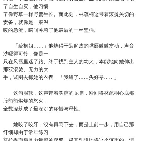
了自生自灭，他习惯
了像野草一样野蛮生长。而此刻，林疏桐这带着滚烫关切的
责备，就像是一股温
暖的急流，瞬间冲垮了他最后的一丝坚强。
「疏桐姐……」他烧得干裂起皮的嘴唇微微翕动，声音
沙哑得可怜，像是一
只在风雪里迷了路、终于找到主人的幼犬，本能地向她伸出
那双滚烫、无力的大
手，试图去抓她的衣摆，「我错了……头好晕……」
这句服软，这声带着哭腔的呢喃，瞬间将林疏桐心底那
股熊熊燃烧的怒火，
全数浇筑成了最深沉的疼惜与母性。
她咬了咬牙，没有再骂下去，而是上前一步，用自己那
纤细却由于常年练习
普拉提而极具力量感的双臂，极其艰难地将这个沉重的、滚