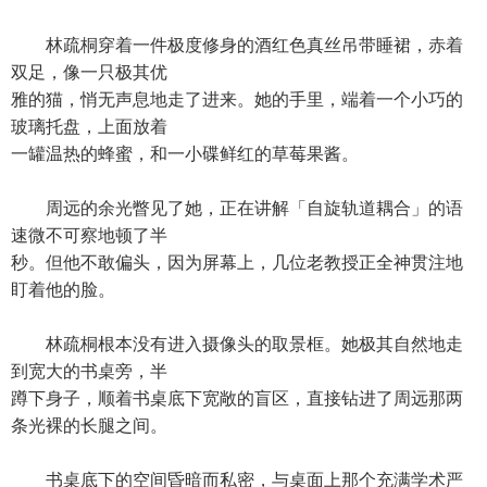
林疏桐穿着一件极度修身的酒红色真丝吊带睡裙，赤着
双足，像一只极其优
雅的猫，悄无声息地走了进来。她的手里，端着一个小巧的
玻璃托盘，上面放着
一罐温热的蜂蜜，和一小碟鲜红的草莓果酱。
周远的余光瞥见了她，正在讲解「自旋轨道耦合」的语
速微不可察地顿了半
秒。但他不敢偏头，因为屏幕上，几位老教授正全神贯注地
盯着他的脸。
林疏桐根本没有进入摄像头的取景框。她极其自然地走
到宽大的书桌旁，半
蹲下身子，顺着书桌底下宽敞的盲区，直接钻进了周远那两
条光裸的长腿之间。
书桌底下的空间昏暗而私密，与桌面上那个充满学术严