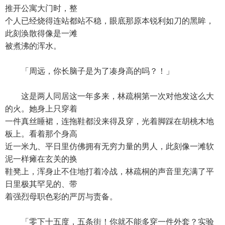
推开公寓大门时，整
个人已经烧得连站都站不稳，眼底那原本锐利如刀的黑眸，
此刻涣散得像是一滩
被煮沸的浑水。
「周远，你长脑子是为了凑身高的吗？！」
这是两人同居这一年多来，林疏桐第一次对他发这么大
的火。她身上只穿着
一件真丝睡裙，连拖鞋都没来得及穿，光着脚踩在胡桃木地
板上。看着那个身高
近一米九、平日里仿佛拥有无穷力量的男人，此刻像一滩软
泥一样瘫在玄关的换
鞋凳上，浑身止不住地打着冷战，林疏桐的声音里充满了平
日里极其罕见的、带
着强烈母职色彩的严厉与责备。
「零下十五度，五条街！你就不能多穿一件外套？实验