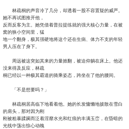
林疏桐的声音冷了几分，却透着一股不容置疑的威严。
她不再试图推开他，
反而反客为主。她凭借着普拉提练就的强大核心力量，在被
窝的狭小空间里，猛
地一个翻身，极其强硬地将这个还在生病、体力不支的年轻
男人压在了身下。
周远被这突如其来的力量掀翻，被迫仰躺在床上。他还
没来得及反应，林疏
桐已经以一种极其霸道的骑乘姿态，跨坐在了他的腰间。
「不是想要吗？」
林疏桐居高临下地看着他。她的长发慵懒地披散在雪白
的肩头，那对因为刚
刚被粗暴蹂躏而泛着淫靡水光和红痕的丰满玉峦，在昏暗的
光线中荡出惊心动魄