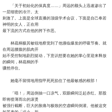
「关于初始化的保真度……」周远的额头上迅速渗出了
一层细密的冷汗。太
刺激了。上面是全球直播的顶级学术会议，下面是自己奉若
神明的女人，正在用
最下流的方式在他的胯下作恶。
林疏桐极其敏锐地察觉到了他濒临爆发的呼吸节奏。就
在周远腰腹的肌肉开
始不受控制地剧烈挺动，下意识想要在她的掌心里迎来释放
的瞬间，林疏桐的手
骤然停住。
她毫不留情地用指甲死死掐住了他最敏感的根部！
「唔！」周远倒抽一口凉气，双眼瞬间泛起赤红。那股
即将喷薄而出的滚烫
被强行截断，巨大的胀痛与极致的空虚瞬间倒灌。他被这突
如其来的「寸止」折