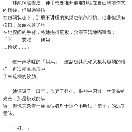
林疏桐皱着眉，伸手想要推开他那颗埋在自己胸前作恶
的脑袋。但周远哪怕
在虚弱状态下，那股不讲理的执拗也依然可怕。他非但没有
松口，反而收紧了环
在她腰间的手臂，将她抱得更紧，含混不清地嘟囔着：
「不……要吃……妈妈…
…给我……」
这一声沙哑的「妈妈」，这副极其无赖又极其脆弱的模
样，再次精准地击中
了林疏桐的软肋。
她深吸了一口气，放弃了挣扎。眼神中闪过一丝复杂的
光芒：那是极致的纵
容，但也夹杂着一丝高位者对于这个不听话「孩子」的惩罚
意味。
「好。」