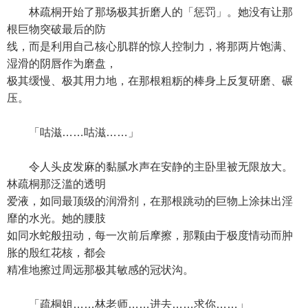
林疏桐开始了那场极其折磨人的「惩罚」。她没有让那
根巨物突破最后的防
线，而是利用自己核心肌群的惊人控制力，将那两片饱满、
湿滑的阴唇作为磨盘，
极其缓慢、极其用力地，在那根粗粝的棒身上反复研磨、碾
压。
「咕滋……咕滋……」
令人头皮发麻的黏腻水声在安静的主卧里被无限放大。
林疏桐那泛滥的透明
爱液，如同最顶级的润滑剂，在那根跳动的巨物上涂抹出淫
靡的水光。她的腰肢
如同水蛇般扭动，每一次前后摩擦，那颗由于极度情动而肿
胀的殷红花核，都会
精准地擦过周远那极其敏感的冠状沟。
「疏桐姐……林老师……进去……求你……」