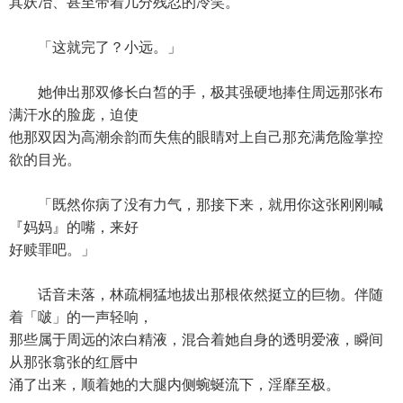
其妖冶、甚至带着几分残忍的冷笑。
「这就完了？小远。」
她伸出那双修长白皙的手，极其强硬地捧住周远那张布
满汗水的脸庞，迫使
他那双因为高潮余韵而失焦的眼睛对上自己那充满危险掌控
欲的目光。
「既然你病了没有力气，那接下来，就用你这张刚刚喊
『妈妈』的嘴，来好
好赎罪吧。」
话音未落，林疏桐猛地拔出那根依然挺立的巨物。伴随
着「啵」的一声轻响，
那些属于周远的浓白精液，混合着她自身的透明爱液，瞬间
从那张翕张的红唇中
涌了出来，顺着她的大腿内侧蜿蜒流下，淫靡至极。