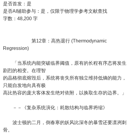
是否首发：是
是否AI辅助参与：是，仅限于物理学参考文献查找
字数：48,200 字
第12章：高热退行 (Thermodynamic
Regression)
「当系统内能突破临界阈值，原有的长程有序态将发生
剧烈的相变。在理智
的晶格彻底熔毁后，系统将丧失所有独立维持低熵的能力，
只能自发地向具有极
高比热容的庞大客体发生绝对依附，以换取生存的边界。」
－－《复杂系统演化：耗散结构与临界坍缩》
波士顿的二月，倒春寒的妖风比深冬的暴雪还要凛冽刺
骨。