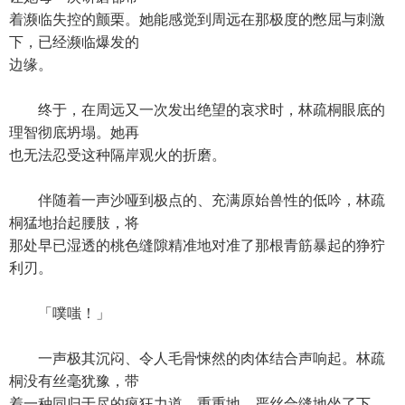
着濒临失控的颤栗。她能感觉到周远在那极度的憋屈与刺激
下，已经濒临爆发的
边缘。
终于，在周远又一次发出绝望的哀求时，林疏桐眼底的
理智彻底坍塌。她再
也无法忍受这种隔岸观火的折磨。
伴随着一声沙哑到极点的、充满原始兽性的低吟，林疏
桐猛地抬起腰肢，将
那处早已湿透的桃色缝隙精准地对准了那根青筋暴起的狰狞
利刃。
「噗嗤！」
一声极其沉闷、令人毛骨悚然的肉体结合声响起。林疏
桐没有丝毫犹豫，带
着一种同归于尽的疯狂力道，重重地、严丝合缝地坐了下