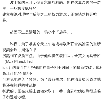
波士顿的三月，倒春寒依然料峭。但在这套温暖的平层
里，一场极度疯狂的、
建立在绝对理智与反差之上的权力游戏，正在悄然拉开帷
幕。
起因不过是清晨的一场小小「越界」。
昨夜，为了准备今天上午这场与欧洲联合实验室的重磅
视频会议，周远在书
房熬到了凌晨三点。由于他即将代表团队，全英文向马普所
（Max Planck Insti
tute）的泰斗们汇报他们在量子相干时间上的最新突破，这种
高压让他的情绪不
可避免地陷入了紧绷。为了缓解焦虑，他在清晨极其霸道地
将还在熟睡的林疏桐
折腾醒，压在床榻上狠狠索取了一番，直到把她折腾得连嗓
子都透着沙哑。