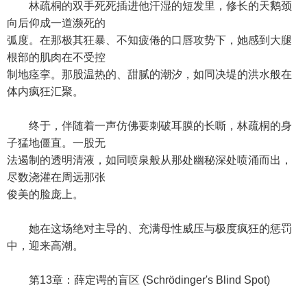
林疏桐的双手死死插进他汗湿的短发里，修长的天鹅颈
向后仰成一道濒死的
弧度。在那极其狂暴、不知疲倦的口唇攻势下，她感到大腿
根部的肌肉在不受控
制地痉挛。那股温热的、甜腻的潮汐，如同决堤的洪水般在
体内疯狂汇聚。
终于，伴随着一声仿佛要刺破耳膜的长嘶，林疏桐的身
子猛地僵直。一股无
法遏制的透明清液，如同喷泉般从那处幽秘深处喷涌而出，
尽数浇灌在周远那张
俊美的脸庞上。
她在这场绝对主导的、充满母性威压与极度疯狂的惩罚
中，迎来高潮。
第13章：薛定谔的盲区 (Schrödinger's Blind Spot)