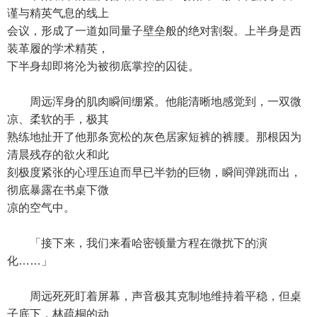
谨与精英气息的线上
会议，形成了一道如同量子壁垒般的绝对割裂。上半身是西
装革履的学术精英，
下半身却即将沦为被彻底掌控的囚徒。
周远浑身的肌肉瞬间绷紧。他能清晰地感觉到，一双微
凉、柔软的手，极其
熟练地扯开了他那条宽松的灰色居家短裤的裤腰。那根因为
清晨残存的欲火和此
刻极度紧张的心理压迫而早已半勃的巨物，瞬间弹跳而出，
彻底暴露在书桌下微
凉的空气中。
「接下来，我们来看哈密顿量方程在微扰下的演
化……」
周远死死盯着屏幕，声音极其克制地维持着平稳，但桌
子底下，林疏桐的动